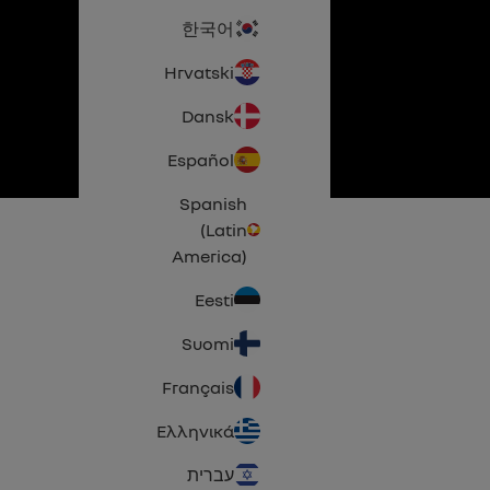
한국어
Hrvatski
Dansk
Español
Spanish
(Latin
America)
Eesti
Suomi
Français
Ελληνικά
עברית