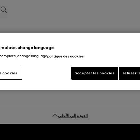
بحث
template, change language
 template, change language
politique des cookies
es cookies
accepter les cookies
refuser l
العودة إلى الأعلى