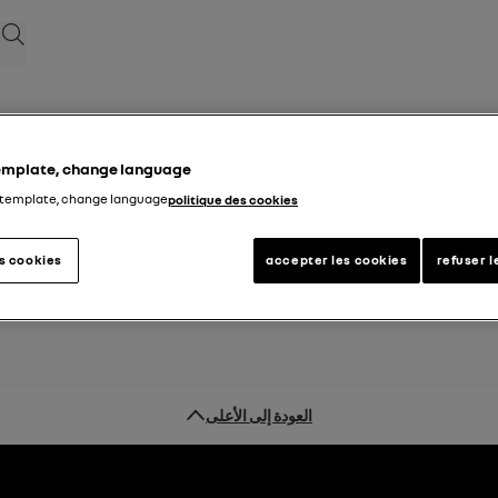
بحث
template, change language
 template, change language
politique des cookies
es cookies
accepter les cookies
refuser l
العودة إلى الأعلى