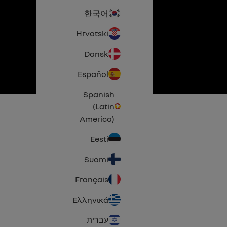
한국어
Hrvatski
Dansk
Español
Spanish
(Latin
America)
Eesti
Suomi
Français
Ελληνικά
עברית