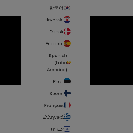
한국어
Hrvatski
Dansk
Español
Spanish
(Latin
America)
Eesti
Suomi
Français
Ελληνικά
עברית