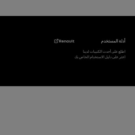
التذييل
أدلة المستخدم
Renault
اطلع على أحدث الكتيبات لدينا
اعثر على دليل الاستخدام الخاص بك
Footer_2