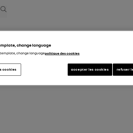
بحث
template, change language
 template, change language
politique des cookies
es cookies
accepter les cookies
refuser l