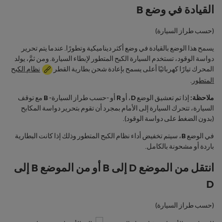
القيادة في وضع B
(حسب طراز السيارة)
يسمح هذا الوضع بالقيادة في وضع أكثر ديناميكية وتطورًا. عندما يتم تحرير
دواسة الوقود، تستخدم السيارة الكبح المتطور لإبطاء السيارة. ومن ثمَّ، يولد
المحرك تيارًا كهربائيًا أعلى يسمح بإعادة شحن بطارية القطر
نظام الكبح
المتطور
.
ملاحظة:
إذا تم تعشيق الوضع
D
، أو
R
أو -حسب طراز السيارة-
B
مع توقف
السيارة، تتحرك السيارة إلى الأمام بمجرد أن تقوم بتحرير دواسة المكابح
(بدون الضغط على دواسة الوقود).
في الوضع
B
، سيتم تخفيض أداء نظام الكبح المتطور وذلك إذا كانت البطارية
باردة أو مشحونة بالكامل.
انتقل من الموضع D إلى B أو من الموضع B إلى
D
(حسب طراز السيارة)