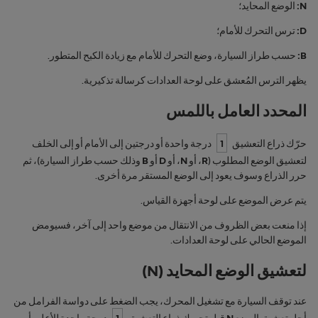
N
:
الوضع المحايد؛
D
:
‏‫ترس التحرك للأمام؛
B
:
حسب طراز السيارة، ‏‫وضع التحرك للأمام مع زيادة الكبح المتطور.
يظهر الترس المُعشق على لوحة العدادات كرسالة تذكيرية‬.
المحدد العامل باللمس
حرّك ذراع التعشيق
1
درجة واحدة أو درجتين إلى الأمام أو إلى الخلف
لتعشيق الوضع المطلوب (
R
، أو
N
، أو
D
أو
B
وذلك حسب طراز السيارة)، ثم
حرر الذراع وسوف يعود إلى الوضع المستقر مرة أخرى.
يتم عرض الموضع على لوحة أجهزة القياس.
إذا منعت بعض الظروف من الانتقال من موضع واحد إلى آخر، فسيومض
الموضع الحالي على لوحة العدادات.
لتعشيق الوضع المحايد (
N
)
عند توقف السيارة مع تشغيل المحرك، يجب الضغط على دواسة الفرامل من
أجل تعشيق الوضع
N
قبل تحريك ذراع التعشيق
1
درجة واحدة للأعلى أو