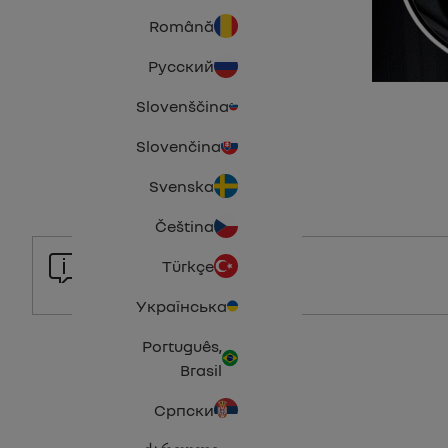
Română
Русский
Slovenščina
Slovenčina
Svenska
Čeština
Türkçe
Українська
Português,
Brasil
Српски