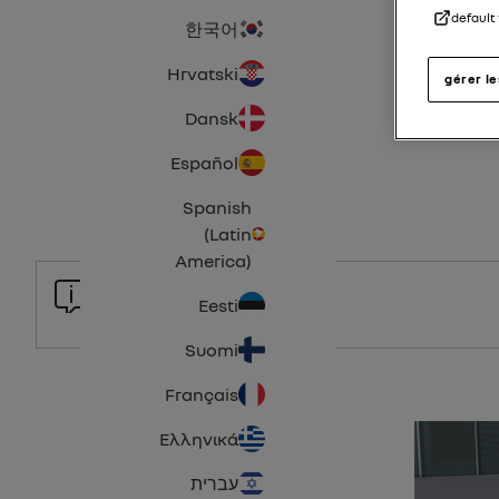
default
한국어
Hrvatski
gérer l
Dansk
Español
Spanish
(Latin
America)
Eesti
Suomi
Français
Ελληνικά
עברית