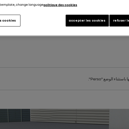
 template, change language
politique des cookies
es cookies
accepter les cookies
refuser l
باستثناء الوضع "
Perso
".