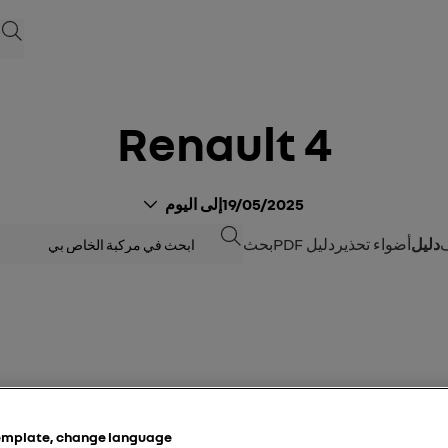
بحث
Renault 4
19/05/2025
إلى اليوم
بحث
دليل
أضواء تحذير
دليل PDF
بحث
لقيادة المتعددة التي تؤثر على القيادة، والإضاءة المحيطة، والراحة، ووضعية القيادة:
 ذلك)؛
template, change language