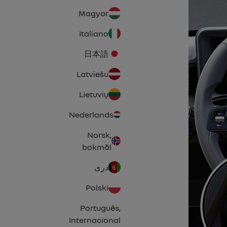
Magyar
Italiano
日本語
Latviešu
Lietuvių
Nederlands
Norsk,
bokmål
دری
Polski
Português,
Internacional