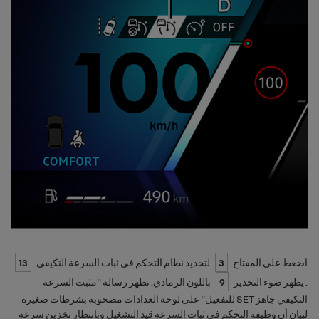
اضغط على المفتاح
3
لتحديد ‏‫نظام التحكم في ثبات السرعة التكيفي
13
. يظهر ضوء التحذير
9
باللون الرمادي. تظهر رسالة "
مثبت السرعة
التكيفي جاهز SET للتفعيل
" على لوحة العدادات مصحوبة بشرطات صغيرة
لبيان أن وظيفة التحكم في ثبات السرعة قيد التشغيل وبانتظار تخزين سرعة