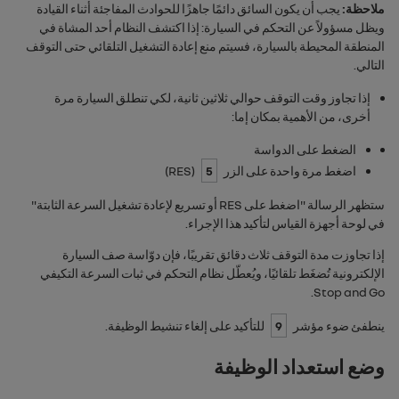
ملاحظة:
يجب أن يكون السائق دائمًا جاهزًا للحوادث المفاجئة أثناء القيادة
ويظل مسؤولاً عن التحكم في السيارة: إذا اكتشف النظام أحد المشاة في
المنطقة المحيطة بالسيارة، فسيتم منع إعادة التشغيل التلقائي حتى التوقف
التالي.
إذا تجاوز وقت التوقف حوالي ثلاثين ثانية، لكي تنطلق السيارة مرة
أخرى، من الأهمية بمكان إما:
الضغط على الدواسة
اضغط مرة واحدة على الزر
5
(
RES
)
ستظهر الرسالة "
اضغط على RES أو تسريع لإعادة تشغيل السرعة الثابتة
"
في لوحة أجهزة القياس لتأكيد هذا الإجراء.
إذا تجاوزت مدة التوقف ثلاث دقائق تقريبًا، فإن دوّاسة صف السيارة
الإلكترونية تُضغَط تلقائيًا، ويُعطّل نظام التحكم في ثبات السرعة التكيفي
.
Stop and Go
ينطفئ ضوء مؤشر
9
للتأكيد على إلغاء تنشيط الوظيفة.
وضع استعداد الوظيفة