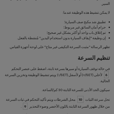
السير.
لا يمكن تنشيط هذه الوظيفة عندما:
تطبيق شد مكبح صف السيارة؛
حزام أمان السائق غير مربوط؛
تم إغلاق باب واحد أو أكثر بشكل غير صحيح؛
إن وظيفة "‏‫إيقاف السيارة بدون استخدام اليدين" مُنشطة بالفعل.
تظهر الرسالة "
مثبت السرعة التكيفى غير متاح
" على لوحة أجهزة القياس.
تنظيم السرعة
في حالة توقف السيارة أو سيرها بسرعة ثابتة، اضغط على عنصر التحكم
6
لأعلى (
SET/+
) أو لأسفل (
SET/-
): ويتم تنشيط الوظيفة وتخزين السرعة
الحالية.
سيكون الحد الأدنى للسرعة الثابتة 30 كم/الساعة.
تحل سرعة الثبات
10
محل الشرطات ويتم تأكيد التحكم في ثبات السرعة
من خلال ظهور السرعة الثابتة باللون الأخضر وضوء التحذير
9
.