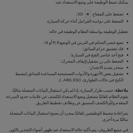
يمكنك ضبط الوظيفة على وضع الاستعداد عند:
تضغط على المفتاح
4
(
0
) ;
الضغط على دواسة الفرامل أثناء حركة السيارة.
تعطيل الوظيفة بواسطة النظام الوظيفة في حالة:
تضع عنصر التحكم في الترس في الوضع
R
,
P
أو
N
;
فك تعشيق حزام السائق؛
فتح أحد عناصر الفتح في السيارة؛
الضغط على ‏‫زر تشغيل/إيقاف المحرك؛
منحدر شديد الانحدار؛
تشغيل بعض الأجهزة والأدوات التصحيحية المساعدة للسائق (تنشيط
الكبح في حالات الطوارئ،
ESC
,
ABS
...).
ملاحظة:
حسب طراز السيارة، إذا لم يكن استقبال البيانات المتصلة مثاليًا،
يقوم النظام تلقائيًا بتشغيل وضع الاستعداد للكشف عن علامات حدود السرعة
المتقدم و/أو الكشف المسبق عن وظائف تخطيط الطريق.
يتم إعادة تنشيط الوظيفتين تلقائيًا بمجرد أن يصبح استقبال البيانات المتصلة
مثاليًا مرة أخرى.
في جميع الظروف، يتم تأكيد حالة الاستعداد عند ظهور أضواء التحذير باللون