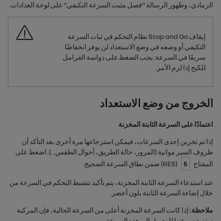
الرمادي، وظهور الرسالة "
فصل مثبت السرعة التكيفي
" على لوحة العدادات.
إيقاف
Stop and Go
‏‫نظام التحكم في ثبات السرعة
التكيفي أو وضعه في وضع الاستعداد لن يوفر انخفاضًا
سريعًا في السرعة: يجب الضغط على دواسة الفرامل
للكبح إذا لزم الأمر.
الخروج من وضع الاستعداد
اعتمادًا على السرعة الثابتة المخزنة
إذا تم تخزين إحدى السرعات، فيمكن استرجاعها مرة أخرى بعد التأكد أن
ظروف السير مواتية (المرور، حالة الطريق، أحوال الطقس…). اضغط على
المفتاح
5
(
RES
) ضمن نطاق السرعة الصحيح.
عند استدعاء السرعة الثابتة المخزنة، يتم تأكيد تنشيط التحكم في السرعة من
خلال إضاءة السرعة الثابتة بلون أخضر.
ملاحظة:
إذا كانت السرعة المخزنة أعلى من السرعة الحالية، فإن المركبة
ستزيد سرعتها للوصول إلى هذه السرعة.