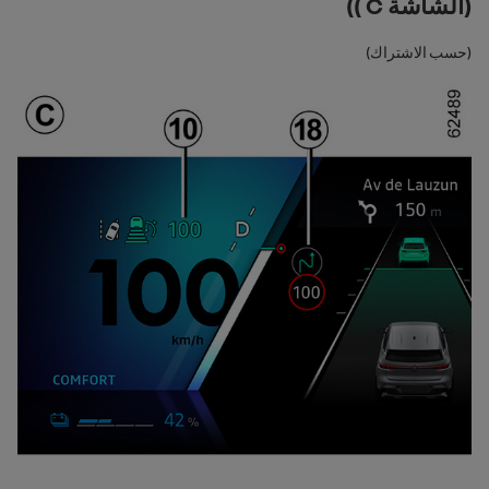
(الشاشة C ))
(حسب الاشتراك)