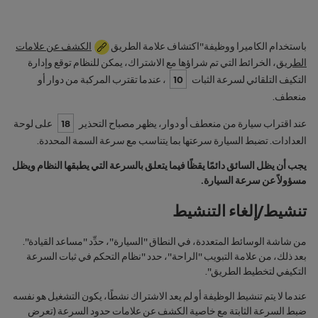
باستخدام الكاميرا ووظيفة"اكتشاف علامة الطريق
الكشف عن علامات
الطريق
، الخرائط التي تم شراؤها مع الاشتراك، يمكن للنظام توقع وإدارة
التكيف التلقائي لسرعة الثبات
10
، عندما تقترب المركبة من دوار أو
منعطف.
عند اقتراب سيارة من منعطف أو دوار، يظهر مصباح التحذير
18
على لوحة
العدادات. تضبط السيارة سرعتها بما يتناسب مع سرعة السمة المحددة.
يجب أن يظل السائق دائمًا يقظًا فيما يتعلق بالسرعة التي يطبقها النظام ويظل
مسؤولاً عن سرعة السيارة.
تنشيط/إلغاء التنشيط
من شاشة الوسائط المتعددة، في النطاق "
السيارة
"، حدِّد "
مساعد القيادة
".
بعد ذلك، من علامة التبويب "
الراحة
"، حدد "نظام التحكم في ثبات السرعة
التكيفي لتخطيط الطريق".
عندما لا يتم تنشيط الوظيفة أو لم يعد الاشتراك نشطًا، يكون التشغيل هو نفسه
ضبط السرعة الثابتة مع خاصية الكشف عن علامات حدود السرعة (تعرض