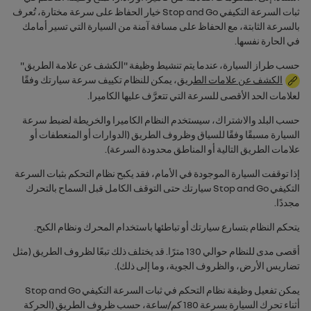
ثبات السرعة التكيفي
Stop and Go
خيار الحفاظ على سرعة مختارة، تُعرف
بالسرعة الثابتة، مع الحفاظ على مسافة آمنة من السيارة التي تسير أمامك
في الحارة نفسها.
حسب طراز السيارة، عندما يتم تنشيط وظيفة "الكشف عن علامة الطريق"
الكشف عن علامات الطريق
، يمكن للنظام تكييف سرعة سيارتك وفقًا
لعلامات الحد الأقصى للسرعة التي تتعرَّف عليها الكاميرا.
حسب البلد والاشتراك، سيستخدم النظام الكاميرا والخريطة لضبط سرعة
السيارة مسبقًا وفقًا للسياق وظروف الطريق (الدوارات أو المنعطفات أو
علامات الطريق التالية أو المناطق محدودة السرعة).
إذا توقفت السيارة الموجودة في الأمام، فقد يكبح نظام التحكم بثبات السرعة
التكيفي
Stop and Go
سيارتك حتى التوقف الكامل قبل السماح بالتحرك
مجددًا.
يتحكم النظام بتسارع سيارتك أو تباطئها باستخدام المحرك ونظام الكبح.
أقصى مدى للنظام حوالي 130 مترًا. قد يختلف ذلك تبعًا لظروف الطريق (مثل
تضاريس الأرض، والظروف الجوية، وما إلى ذلك).
يمكن تفعيل ‏‫وظيفة نظام التحكم في ثبات السرعة التكيفي
Stop and Go
أثناء تحرك السيارة بسرعة 180 كم/ساعة، حسب ظروف الطريق (الحركة