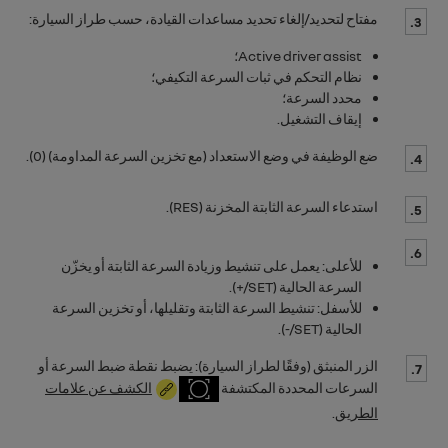
مفتاح لتحديد/إلغاء تحديد مساعدات القيادة، حسب طراز السيارة:
3.
Active driver assist
؛
نظام التحكم في ثبات السرعة التكيفي؛
محدد السرعة؛
إيقاف التشغيل.
ضع الوظيفة في وضع الاستعداد (مع تخزين السرعة المداومة) (
0
).
4.
استدعاء السرعة الثابتة المخزنة (
RES
).
5.
6.
للأعلى: يعمل على تنشيط وزيادة السرعة الثابتة أو يخزّن
السرعة الحالية (
SET/+
).
للأسفل: تنشيط السرعة الثابتة وتقليلها، أو تخزين السرعة
الحالية (
SET/-
).
الزر المنبثق (وفقًا لطراز السيارة): يضبط نقطة ضبط السرعة أو
7.
السرعات المحددة المكتشفة
الكشف عن علامات
الطريق
.