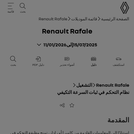
دليل المستخدم
بحث
قائمة
مسار التنقل
الصفحة الرئيسية
قائمة الموديلات
Renault Rafale
Renault Rafale
15/07/2025
إلى
11/01/2026
استكشف
دليل
أضواء تحذير
دليل PDF
بحث
Renault Rafale
التشغيل
نظام التحكم في ثبات السرعة التكيفي
مشاركة
أضف إلى المفضلة
المقدمة
استنادًا إلى المعلومات القادمة من كاميرا أو رادار، تمنح وظيفة التحكم في