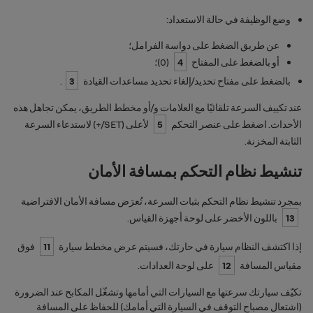
وضع الوظيفة في حالة الاستعداد:
عن طريق الضغط على دواسة الفرامل؛
أو بالضغط على المفتاح
4
(
0
)؛
بالضغط على مفتاح تحديد/إلغاء تحديد مساعدات القيادة‬
3
.
عند تكييف السرعة تلقائيًا مع العلامات و/أو مخطط الطريق، يمكن تجاهل هذه
الأحداث. اضغط على عنصر التحكم
5
لأعلى (
SET/+
) لاستدعاء ‏‫السرعة
الثابتة المخزنة.
تنشيط نظام التحكم بمسافة الأمان
بمجرد تنشيط نظام التحكم بثبات السرعة، تُعرَض مسافة الأمان الافتراضية
13
باللون الأخضر على لوحة أجهزة القياس.
إذا اكتشف النظام سيارة في حارتك، فسيتم عرض مخطط سيارة
11
فوق
مقياس المسافة
12
على لوحة العدادات.
تكيّف سيارتك سرعتها مع السيارات التي أمامها وتشغّل المكابح عند الضرورة
(اشتعال مصباح التوقف في السيارة التي أمامك) للحفاظ على المسافة