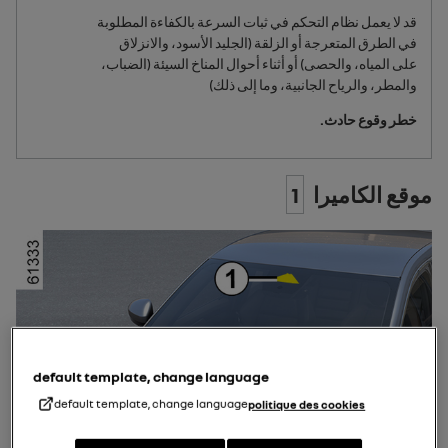
قد لا يعمل نظام التحكم في ثبات السرعة بالكفاءة المطلوبة
في الطرق المتعرجة أو الزلقة (الجليد الأسود، والانزلاق
على المياه، والحصى) أو أثناء أحوال المناخ السيئة (الضباب،
والمطر، والرياح الجانبية، وما إلى ذلك)
خطر وقوع حادث.
موقع الكاميرا
1
default template, change language
default template, change language
politique des cookies