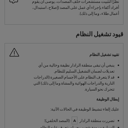
نظرًا لتثبيت مستشعرات خلف المصدات، يوصى أن يقوم
أفراد أكفاء بإجراء أي عمل على المصد (إصلاح، استبدال،
أعمال طلاء، وما إلى ذلك).
‏‫قيود تشغيل النظام‬
تقييد تشغيل النظام
ينبغي أن تبقى منطقة الرادار نظيفة وخالية من أي
تعديلات لضمان التشغيل السليم للنظام.
قد لا يتعرف النظام على الأجسام الصغيرة (الدراجات
النارية والدراجات الهوائية والمشاة وما إلى ذلك) التي
تتحرك نحو السيارة.
إبطال الوظيفة
عليك إلغاء تنشيط الوظيفة في الحالات الآتية:
تضررت منطقة الرادار
A
(المصد الخلفي)؛
السيارة مزودة بقضيب جر لم يتعرف عليه النظام.