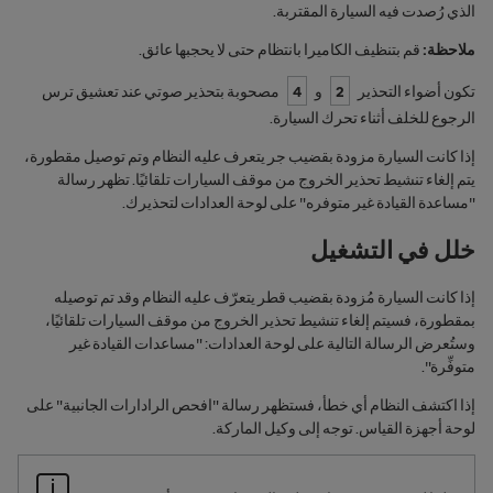
الذي رُصدت فيه السيارة المقتربة.
ملاحظة:
قم بتنظيف الكاميرا بانتظام حتى ‬‏‫لا يحجبها عائق.
تكون أضواء التحذير
2
و
4
مصحوبة بتحذير صوتي عند تعشيق ترس
الرجوع للخلف أثناء تحرك السيارة.
إذا كانت السيارة مزودة بقضيب جر يتعرف عليه النظام وتم توصيل مقطورة،
يتم إلغاء تنشيط تحذير الخروج من موقف السيارات تلقائيًا. تظهر رسالة
"
مساعدة القيادة غير متوفره
" على لوحة العدادات لتحذيرك.
خلل في التشغيل
إذا كانت ‏‫السيارة مُزودة بقضيب قطر يتعرّف عليه النظام وقد تم توصيله
بمقطورة، فسيتم إلغاء تنشيط ‏‫تحذير الخروج من موقف السيارات تلقائيًا،
وستُعرض الرسالة التالية على لوحة العدادات: "
مساعدات القيادة غير
متوفِّرة
".
إذا اكتشف النظام أي خطأ، فستظهر رسالة "
افحص الرادارات الجانبية
" على
لوحة أجهزة القياس. توجه إلى وكيل الماركة.