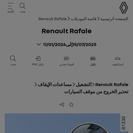
دليل المستخدم
بحث
قائمة
مسار التنقل
الصفحة الرئيسية
قائمة الموديلات
Renault Rafale
Renault Rafale
15/07/2025
إلى
11/01/2026
استكشف
دليل
أضواء تحذير
دليل PDF
بحث
Renault Rafale
التشغيل
مساعدات الإيقاف
تحذير الخروج من موقف السيارات
مشاركة
أضف إلى المفضلة