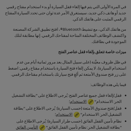
في المرة الأولى التي يتم فيها إلغاء قفل السيارة أو بدء استخدام مفتاح رقمي
جديد أو هاتف ذكي جديد، سيستغرق الأمر عدة ثوان حتى تحدد السيارة المفتاح
الرقمي المثبت على هاتفك الذكي.
من هاتفك الذكي، مع تنشيط
Bluetooth®
، افتح تطبيق الشركة المصنعة
واكتشف الوظائف المختلفة المتاحة لمفتاحك الرقمي. إنها مطابقة لتلك
الموجودة في بطاقتك.
ميزات خاصة تتعلق بإلغاء قفل عناصر الفتح
في ظل ظروف معيَّنة (على سبيل المثال بعد مرور ثمانية أيام من عدم
استخدام السيارة)، لا يمكن إلغاء فتح السيارة باستخدام مفتاح رقمي: اضغط
على زر فتح صندوق الأمتعة ثم ألغِ فتح سيارتك باستخدام مفتاحك الرقمي.
فيما يلي هذه الوظائف:
قفل/إلغاء قفل جميع عناصر الفتح: يُرجى الاطلاع على "بطاقة التشغيل
الحر: الاستخدام"
الاستخدام
؛
قفل/فتح صندوق الأمتعة (حسب السيارة): يُرجى الاطلاع على "بطاقة
التشغيل الحر: الاستخدام"
الاستخدام
؛
‏‫نظام تأمين القفل الفائق (حسب طراز السيارة): يُرجى الاطلاع على
"بطاقة التشغيل الحر: ‏‫نظام تأمين القفل الفائق"
التأمين الفائق