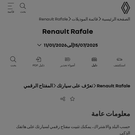
دليل المستخدم
بحث
قائمة
مسار التنقل
الصفحة الرئيسية
قائمة الموديلات
Renault Rafale
Renault Rafale
15/07/2025
إلى
11/01/2026
استكشف
دليل
أضواء تحذير
دليل PDF
بحث
Renault Rafale
تعرّف على سيارتك
المفتاح الرقمي
مشاركة
أضف إلى المفضلة
معلومات عامة
‏‫حسب البلد والاشتراك، يمكنك تثبيت مفتاح رقمي لسيارتك على هاتفك
الذكي.