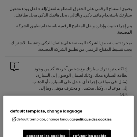
يحتوي المفتاح الرقمي على الحقوق المطلوبة لقفل/إلغاء قفل وبدء تشغيل
سيارتك باستخدام هاتف ذكي. وبالتالي، يحل هاتفك الذكي محل بطاقتك.
يتم إجراء تثبيت وإدارة ونقل المفاتيح الرقمية باستخدام تطبيق الشركة
المصنعة.
بمجرد تثبيت تطبيق الشركة المصنعة على هاتفك الذكي وتنشيط الاشتراك،
يجب تنشيط المفتاح الرقمي من تطبيق الشركة المصنعة.
إذا كنت تريد ترك سيارتك مع شخص آخر، فتأكد من وجود
بطاقة السيارة معك، وذلك لضمان الوصول إلى السيارة،
(مثال: في مواقف إجراء أي تدخل على السيارة، أو الذهاب
إلى موعد لدى وكيل معتمد، أو محترف مؤهل، وما إلى
ذلك).
default template, change language
default template, change language
politique des cookies
الوصول الآمن إلى المفتاح الرقمي على الهاتف الذكي
يتحمَّل مالك المفتاح الرقمي والمستخدمون المعينون
accepter les cookies
refuser les cookie