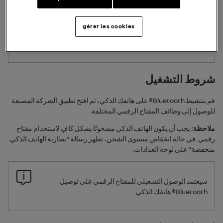
مسؤولية حماية المفتاح الرقمي وتأمين استخدامه على
الهاتف الذكي.
gérer les cookies
تأكد من تثبيت أدوات الأمان والحماية اللازمة على هاتفك
الذكي (مثل تأمين الشاشة بكلمة مرور).
شروط التشغيل
قم بتنشيط
Bluetooth®
على هاتفك الذكي، ثم افتح تطبيق الشركة المصنعة
للوصول إلى وظائف المفتاح الرقمي المختلفة.
ملاحظة:
يجب أن يكون الهاتف الذكي مشحونًا بشكل كافٍ لاستخدام مفتاح
رقمي. في حالة انخفاض مستوى الشحن، تظهر رسالة "بطارية الهاتف الذكي
منخفضة" على لوحة العدادات.
سيعتمد الوصول التشغيلي للمفتاح الرقمي على توصيل
Bluetooth®
هاتفك الذكي.