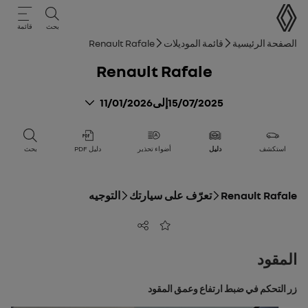
دليل المستخدم
بحث
قائمة
مسار التنقل
الصفحة الرئيسية
قائمة الموديلات
Renault Rafale
Renault Rafale
15/07/2025
إلى
11/01/2026
استكشف
دليل
أضواء تحذير
دليل PDF
بحث
Renault Rafale
تعرّف على سيارتك
التوجيه
مشاركة
أضف إلى المفضلة
المقود
زر التحكم في ضبط ارتفاع وعمق المقود