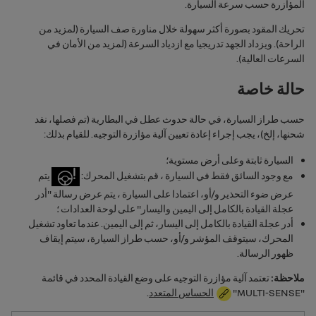
المؤازرة حسب سرعة السيارة.
تحريك المقود بصورة أكثر سهولة خلال مناورة صف السيارة (لمزيد من
الراحة). ويزداد الجهد تدريجيا مع ازدياد السرعة (لمزيد من الأمان في
السرعات العالية).
حالة خاصة
حسب طراز السيارة‬، ‏‫في حالة حدوث عطل في البطارية (تم فصلها، نفد
شحنها، إلخ)، يجب إجراء إعادة تعيين آلية مؤازرة التوجيه.‬‬ للقيام بذلك:
السيارة ثابتة وعلى أرض مستوية؛
مع وجود السائق فقط في السيارة ، قم بتشغيل المحرك:
يتم
عرض ضوء التحذير و/أو، اعتمادا على السيارة ، يتم عرض رسالة "
أدر
عجلة القيادة بالكامل إلى اليمين واليسار
" على لوحة العدادات ؛
‏‫أدر عجلة القيادة بالكامل إلى اليسار، ثم إلى اليمين.‬ عندما تعاود تشغيل
المحرك، سيتوقف المؤشر و/أو، حسب طراز السيارة،‬ سيتم إيقاف
ظهور الرسالة.‬
ملاحظة:
تعتمد آلية مؤازرة التوجيه على وضع القيادة المحدد في قائمة
"
MULTI-SENSE
"
الحساس المتعدد
.