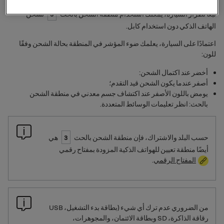
تبعًا لطراز السيارة، يمكنك استخدام منطقة الشحن بالحث
3
لشحن
الهاتف الذكي دون استخدام كابل.
اعتمادًا على السيارة، يعلمك ضوء المؤشر في المنطقة بحالة الشحن وفقًا
للون:
أخضر عند اكتمال الشحن:
أصفر عندما يكون الشحن قيد التقدم؛
يومض باللون الأصفر عند اكتشاف جسم معدني في منطقة الشحن
بالحث: انظر تعليمات الوسائط المتعددة.
حسب البلد والاشتراك، فإن منطقة الشحن بالحث
3
هي
أيضًا منطقة تعيين للهواتف الذكية المزودة بمفتاح رقمي
المفتاح الرقمي
.
من الضروري عدم ترك أي شيء (بطاقة بدء التشغيل،
USB
رقاقة الذاكرة،
SD
وبطاقة الائتمان، والمجوهرات،