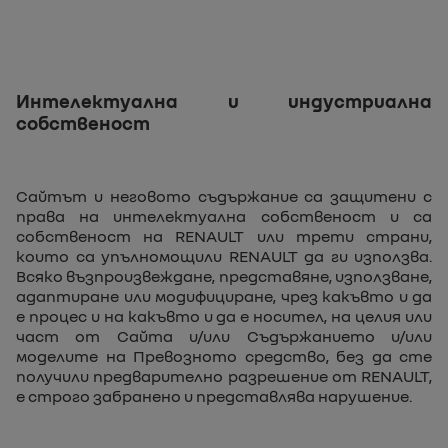
Интелектуална и индустриална
собственост
Сайтът и неговото съдържание са защитени с
права на интелектуална собственост и са
собственост на RENAULT или трети страни,
които са упълномощили RENAULT да ги използва.
Всяко възпроизвеждане, представяне, използване,
адаптиране или модифициране, чрез какъвто и да
е процес и на какъвто и да е носител, на целия или
част от Сайта и/или Съдържанието и/или
моделите на Превозното средство, без да сте
получили предварително разрешение от RENAULT,
е строго забранено и представлява нарушение.