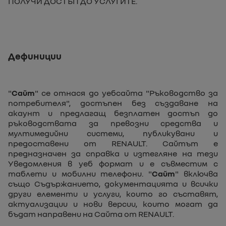
ПОЛУЧИ ДОСТЪП ДО УСЛУГИТЕ.
Дефиниции
"
Сайт
" се отнася до уебсайта "Ръководство за
потребителя", достъпен без създаване на
акаунт и предлагащ безплатен достъп до
ръководствата за превозни средства и
мултимедийни системи, публикувани и
предоставени от RENAULT. Сайтът е
предназначен за справка и изтегляне на тези
Уведомления в уеб формат и е съвместим с
таблети и мобилни телефони. "
Сайт
" включва
също Съдържанието, документацията и всички
други елементи и услуги, които го съставят,
актуализации и нови версии, които могат да
бъдат направени на Сайта от RENAULT.