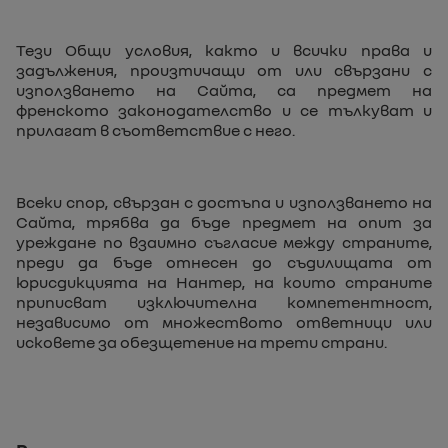
Тези Общи условия, както и всички права и
задължения, произтичащи от или свързани с
използването на Сайта, са предмет на
френското законодателство и се тълкуват и
прилагат в съответствие с него.
Всеки спор, свързан с достъпа и използването на
Сайта, трябва да бъде предмет на опит за
уреждане по взаимно съгласие между страните,
преди да бъде отнесен до съдилищата от
юрисдикцията на Нантер, на които страните
приписват изключителна компетентност,
независимо от множеството ответници или
исковете за обезщетение на трети страни.