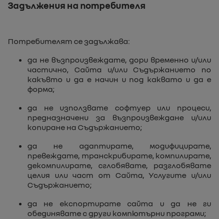
Задължения на потребителя
Потребителят се задължава:
да не възпроизвеждате, дори временно и/или
частично, Сайта и/или Съдържанието по
какъвто и да е начин и под каквато и да е
форма;
да не използвате софтуер или процеси,
предназначени за възпроизвеждане и/или
копиране на Съдържанието;
да не адаптирате, модифицирате,
превеждате, транскрибирате, компилирате,
декомпилирате, сглобявате, разглобявате
целия или част от Сайта, Услугите и/или
Съдържанието;
да не експортирате сайта и да не ги
обединявате с други компютърни програми;