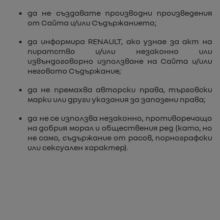
да не създавате производни произведения
от Сайта и/или Съдържанието;
да информира RENAULT, ако узнае за акт на
пиратство и/или незаконно или
извъндоговорно използване на Сайта и/или
неговото Съдържание;
да не премахва авторски права, търговски
марки или други указания за запазени права;
да не се използва незаконно, противоречащо
на добрия морал и обществения ред (като, но
не само, съдържание от расов, порнографски
или сексуален характер).