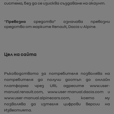
система, без да се изисква създаване на акаунт.
"
Превозно
средство" означава превозни
средства от марките Renault, Dacia и Alpine.
Цел на сайта
Ръководството за потребителя позволява на
потребителя да получи достъп до онлайн
платформа чрез URL адресите
www.user-
manual.renault.com
,
www.user-manual.dacia.com
и
www.user-manual.alpinecars.com
, което му
позволява да изтегля цифрови версии на
Известията.