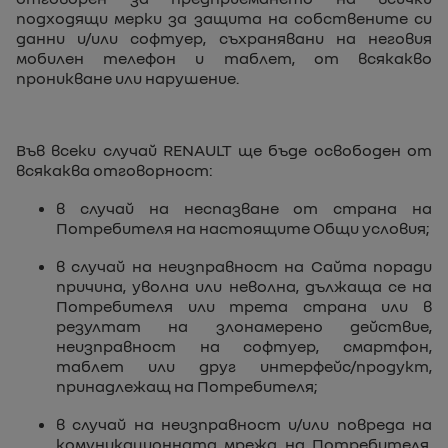
подходящи мерки за защита на собствените си
данни и/или софтуер, съхранявани на неговия
мобилен телефон и таблет, от всякакво
проникване или нарушение.
Във всеки случай RENAULT ще бъде освободен от
всякаква отговорност:
в случай на неспазване от страна на
Потребителя на настоящите Общи условия;
в случай на неизправност на Сайта поради
причина, уволна или неволна, дължаща се на
Потребителя или трета страна или в
резултат на злонамерено действие,
неизправност на софтуер, смартфон,
таблет или друг интерфейс/продукт,
принадлежащ на Потребителя;
в случай на неизправност и/или повреда на
комуникационната мрежа на Потребителя,