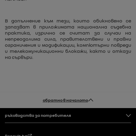
В допълнение към тези, които обикновено се
запазват в приложимата национална съдебна
практика, изрично се считат за случаи на
непреодолима сила, правителствени и правни
ограничения и модификации, компютърни повреди
и телекомуникационни блокажи, както и откази
на сървъри.
обратно в началото
Долен колонтитул
ръководства за потребителя
Renault.bg