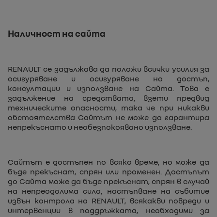
Наличност на сайта
RENAULT се задължава да положи всички усилия за
осигуряване и осигуряване на достъп,
консултации и използване на Сайта. Това е
задължение на средствата, взети предвид
техническите опасности, така че при никакви
обстоятелства Сайтът не може да гарантира
непрекъснато и необезпокоявано използване.
Сайтът е достъпен по всяко време, но може да
бъде прекъснат, спрян или променен. Достъпът
до Сайта може да бъде прекъснат, спрян в случай
на непреодолима сила, настъпване на събитие
извън контрола на RENAULT, всякакви повреди и
интервенции в поддръжката, необходими за