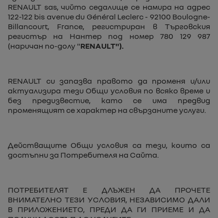
RENAULT sas, чийто седалище се намира на адрес
122-122 bis avenue du Général Leclerc - 92100 Boulogne-
Billancourt, France, регистриран в Търговския
регистър на Нантер под номер 780 129 987
(наричан по-долу "
RENAULT").
RENAULT си запазва правото да променя и/или
актуализира тези Общи условия по всяко време и
без предизвестие, като се има предвид
променящият се характер на свързаните услуги.
Действащите Общи условия са тези, които са
достъпни за Потребителя на Сайта.
ПОТРЕБИТЕЛЯТ Е ДЛЪЖЕН ДА ПРОЧЕТЕ
ВНИМАТЕЛНО ТЕЗИ УСЛОВИЯ, НЕЗАВИСИМО ДАЛИ
В ПРИЛОЖЕНИЕТО, ПРЕДИ ДА ГИ ПРИЕМЕ И ДА