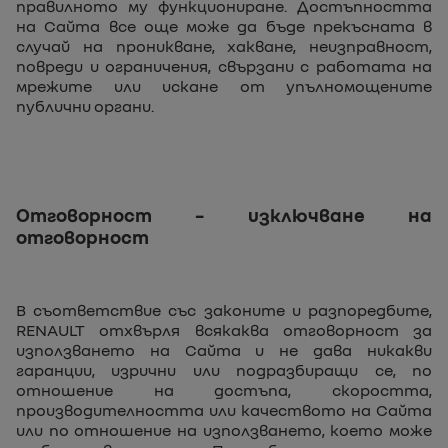
правилното му функциониране. Достъпността
на Сайта все още може да бъде прекъсната в
случай на проникване, хакване, неизправност,
повреди и ограничения, свързани с работата на
мрежите или искане от упълномощените
публични органи.
Отговорност – изключване на
отговорност
В съответствие със законите и разпоредбите,
RENAULT отхвърля всякаква отговорност за
използването на Сайта и не дава никакви
гаранции, изрични или подразбиращи се, по
отношение на достъпа, скоростта,
производителността или качеството на Сайта
или по отношение на използването, което може