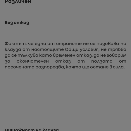
Различен
Без отказ
Фактът, че една от страните не се позовава на
клауза от настоящите Общи условия, не трябва
да се тълкува като временен отказ, да не говорим
за окончателен отказ от ползата от
посочената разпоредба, която ще остане в сила.
Нищожност на клауза