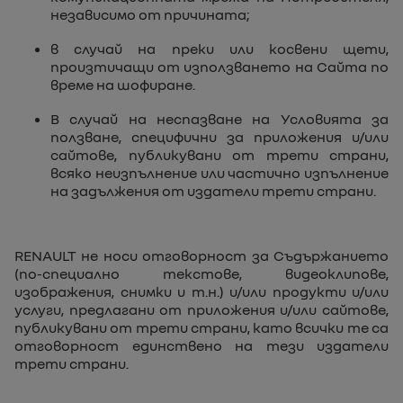
независимо от причината;
в случай на преки или косвени щети,
произтичащи от използването на Сайта по
време на шофиране.
В случай на неспазване на Условията за
ползване, специфични за приложения и/или
сайтове, публикувани от трети страни,
всяко неизпълнение или частично изпълнение
на задължения от издатели трети страни.
RENAULT не носи отговорност за Съдържанието
(по-специално текстове, видеоклипове,
изображения, снимки и т.н.) и/или продукти и/или
услуги, предлагани от приложения и/или сайтове,
публикувани от трети страни, като всички те са
отговорност единствено на тези издатели
трети страни.