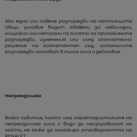
Ако една или повече разпоредби на настоящите
Общи условия бъдат обявени за невалидни,
нищожни или неписани по силата на приложимите
разпоредби, изменения или след окончателно
решение на компетентен съд, останалите
разпоредби остават в пълна сила и действие.
Непреодолима
Всяко събитие, което има характеристиките на
непреодолима сила и води до неизправност на
сайта, не може да ангажира отговорността на
RENAULT.