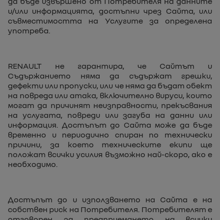
да бъде извършено от Потребителя на данните
и/или информацията, достъпни чрез Сайта, или
съвместимостта на Услугите за определена
употреба.
RENAULT не гарантира, че Сайтът и
Съдържанието няма да съдържат грешки,
дефекти или пропуски, или че няма да бъдат обект
на повреда или атака, включително вируси, които
могат да причинят неизправности, прекъсвания
на услугата, повреди или загуба на данни или
информация. Достъпът до Сайта може да бъде
временно и периодично спиран по технически
причини, за което техническите екипи ще
положат всички усилия възможно най-скоро, ако е
необходимо.
Достъпът до и използването на Сайта е на
собствен риск на Потребителя. Потребителят е
отговорен за предприемането на всички