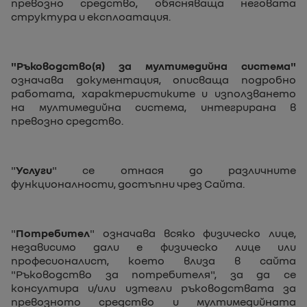
превозно средство, обясняваща неговата
структура и експлоатация.
"Ръководство(я) за мултимедийна система"
означава документация, описваща подробно
работата, характеристиките и използването
на мултимедийна система, интегрирана в
превозно средство.
"
Услуги
" се отнася до различните
функционалности, достъпни чрез Сайта.
"
Потребител
" означава всяко физическо лице,
независимо дали е физическо лице или
професионалист, което влиза в сайта
"Ръководство за потребителя", за да се
консултира и/или изтегли ръководствата за
превозното средство и мултимедийната