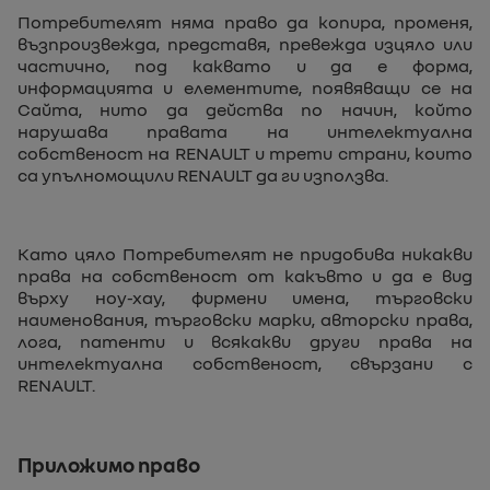
Потребителят няма право да копира, променя,
възпроизвежда, представя, превежда изцяло или
частично, под каквато и да е форма,
информацията и елементите, появяващи се на
Сайта, нито да действа по начин, който
нарушава правата на интелектуална
собственост на RENAULT и трети страни, които
са упълномощили RENAULT да ги използва.
Като цяло Потребителят не придобива никакви
права на собственост от какъвто и да е вид
върху ноу-хау, фирмени имена, търговски
наименования, търговски марки, авторски права,
лога, патенти и всякакви други права на
интелектуална собственост, свързани с
RENAULT.
Приложимо право