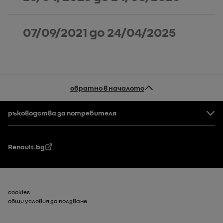
07/09/2021
до
24/04/2025
обратно в началото
Долен колонтитул
ръководства за потребителя
Renault.bg
Долен колонтитул_2
cookies
общи условия за ползване