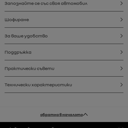
Запознайте се със своя автомобил
Шофиране
За ваше удобство
Поддръжка
Практически съвети
Технически характеристики
обратно в началото
Долен колонтитул