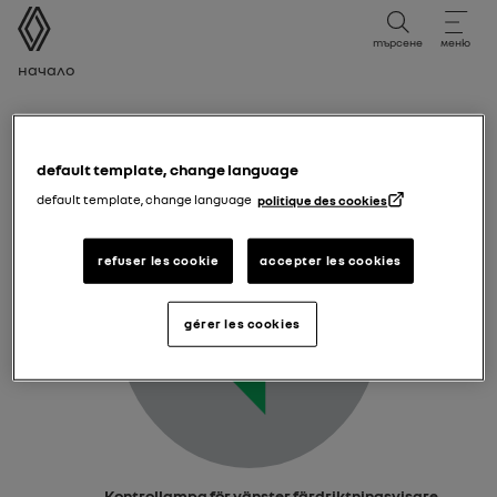
Ръководство за потребителя
търсене
меню
Навигационен път
Начало
Kontrollampa för vänster färdriktningsvisare
default template, change language
default template, change language
politique des cookies
refuser les cookie
accepter les cookies
gérer les cookies
Kontrollampa för vänster färdriktningsvisare