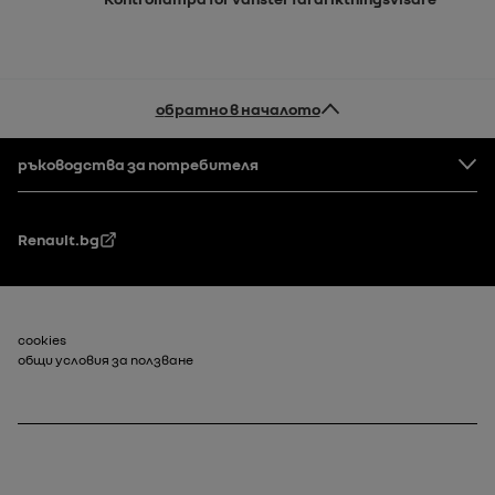
обратно в началото
Долен колонтитул
ръководства за потребителя
Renault.bg
Долен колонтитул_2
cookies
общи условия за ползване