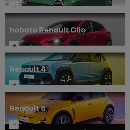
открийте
ръководството
hoboto Renault Clio
открийте
ръководството
Renault 4
открийте
ръководството
Renault 5
открийте