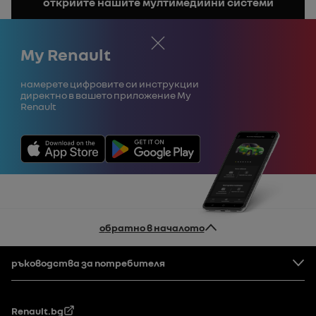
открийте нашите мултимедийни системи
ръководството
Затвори
My Renault
Намерете цифровите си инструкции
директно в вашето приложение My
Renault
обратно в началото
Долен колонтитул
ръководства за потребителя
Renault.bg