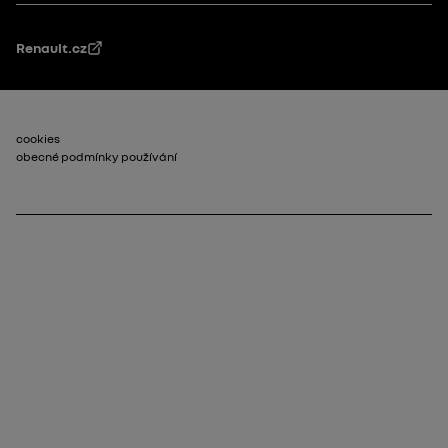
Renault.cz
Patička_2
cookies
obecné podmínky používání