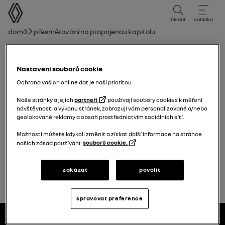
uživatelská příručka
hledat
nabídka
Drobečková navigace
Domů
Přesměrování na propojenou kapitolu
Seznam kapitol
Nastavení souborů cookie
Karta
Ochrana vašich online dat je naší prioritou
Klíč, dálkové ovládání
Naše stránky a jejich
partneři
používají soubory cookies k měření
návštěvnosti a výkonu stránek, zobrazují vám personalizované a/nebo
geolokované reklamy a obsah prostřednictvím sociálních sítí.
Dveře
Možnosti můžete kdykoli změnit a získat další informace na stránce
našich zásad používání
souborů cookie.
zakázat
povolit
návrat na začátek
spravovat preference
Patička
uživatelské příručky