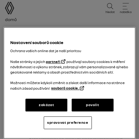
uživatelská příručka
hledat
nabídka
Drobečková navigace
Domů
Kontrollampa för vänster färdriktningsvisare
Nastavení souborů cookie
Ochrana vašich online dat je naší prioritou
Naše stránky a jejich
partneři
používají soubory cookies k měření
návštěvnosti a výkonu stránek, zobrazují vám personalizované a/nebo
geolokované reklamy a obsah prostřednictvím sociálních sítí.
Možnosti můžete kdykoli změnit a získat další informace na stránce
našich zásad používání
souborů cookie.
zakázat
povolit
spravovat preference
Kontrollampa för vänster färdriktningsvisare