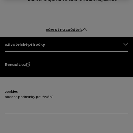
návrat na začátek
Patička
uživatelské příručky
Renault.cz
Patička_2
cookies
obecné podmínky používání