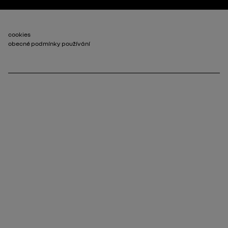
Patička_2
cookies
obecné podmínky používání