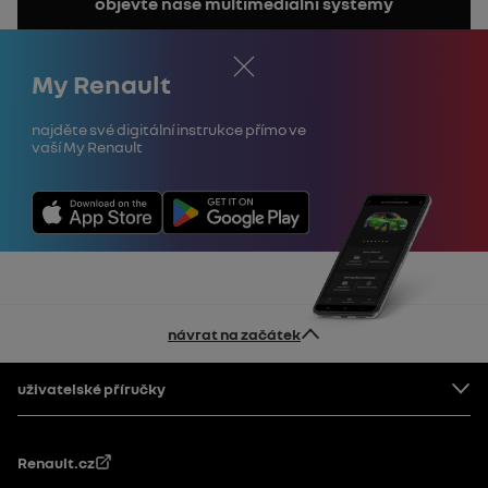
objevte naše multimediální systémy
manuál
Zavřít
My Renault
Najděte své digitální instrukce přímo ve
vaší My Renault
návrat na začátek
Patička
uživatelské příručky
Renault.cz