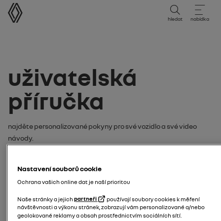
uživatelská příručka
hledat
nabídka
uživatelská
příručka
Najděte personalizované pokyny pro své vozidlo a své video
návody.
Hledejte své pokyny nebo video
Nastavení souborů cookie
návod podle:
Ochrana vašich online dat je naší prioritou
model
Naše stránky a jejich
partneři
používají soubory cookies k měření
návštěvnosti a výkonu stránek, zobrazují vám personalizované a/nebo
geolokované reklamy a obsah prostřednictvím sociálních sítí.
zadejte model svého vozidla