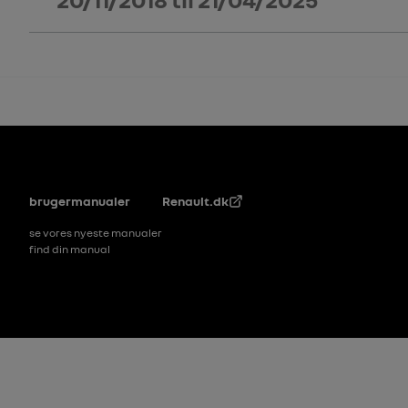
Sidefod
brugermanualer
Renault.dk
se vores nyeste manualer
find din manual
Footer_2