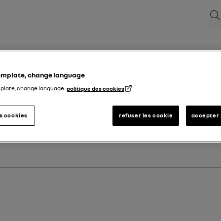
søg
template, change language
mplate, change language
politique des cookies
es cookies
refuser les cookie
accepter 
gistreringsdato.