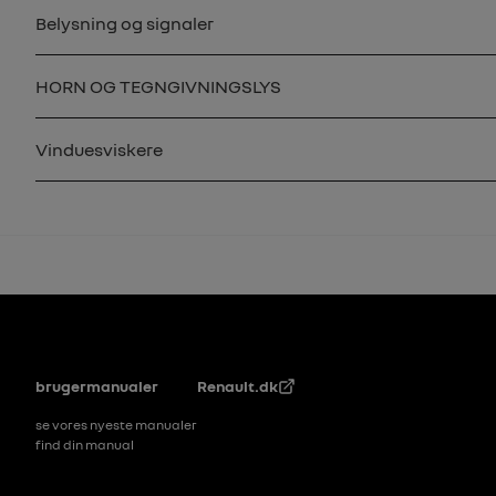
Belysning og signaler
HORN OG TEGNGIVNINGSLYS
Vinduesviskere
Sidefod
brugermanualer
Renault.dk
se vores nyeste manualer
find din manual