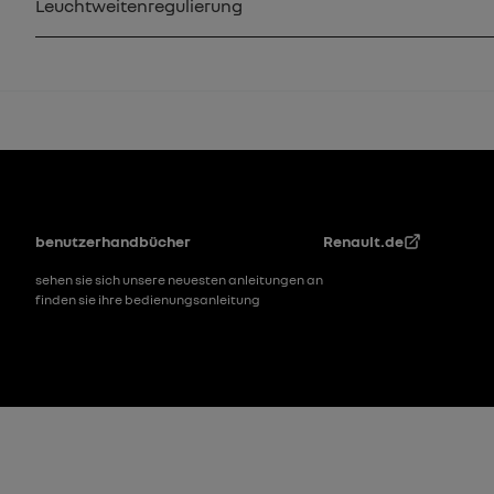
Leuchtweitenregulierung
Fußzeile
benutzerhandbücher
Renault.de
sehen sie sich unsere neuesten anleitungen an
finden sie ihre bedienungsanleitung
Fußzeile_2