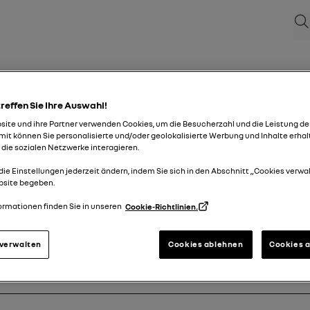
Suc
neuer Renault Clio
treffen Sie Ihre Auswahl!
ite und ihre Partner verwenden Cookies, um die Besucherzahl und die Leistung de
it können Sie personalisierte und/oder geolokalisierte Werbung und Inhalte erhal
15/09/2025
zu
11/01/2026
 die sozialen Netzwerke interagieren.
Suche
buch
Warnleuchten
pdf-Anleitung
suche
die Einstellungen jederzeit ändern, indem Sie sich in den Abschnitt „Cookies verwa
bsite begeben.
ormationen finden Sie in unseren
Cookie-Richtlinien.
g vertraut
Beleuchtung und Signale
 verwalten
Cookies ablehnen
Cookies 