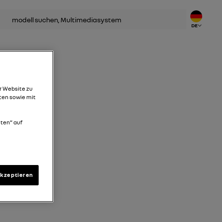
hen
DE
r Website zu
ten sowie mit
lten“ auf
akzeptieren