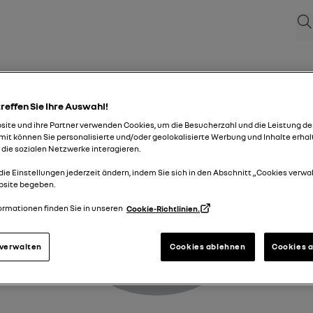
Suc
Varningsindikering
treffen Sie Ihre Auswahl!
ite und ihre Partner verwenden Cookies, um die Besucherzahl und die Leistung de
it können Sie personalisierte und/oder geolokalisierte Werbung und Inhalte erhal
 die sozialen Netzwerke interagieren.
die Einstellungen jederzeit ändern, indem Sie sich in den Abschnitt „Cookies verwa
bsite begeben.
ormationen finden Sie in unseren
Cookie-Richtlinien.
 verwalten
Cookies ablehnen
Cookies 