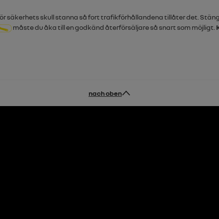
r säkerhets skull stanna så fort trafikförhållandena tillåter det. Stä
måste du åka till en godkänd återförsäljare så snart som möjligt.
nach oben