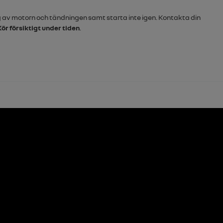
ng av motorn och tändningen samt starta inte igen. Kontakta din
Kör försiktigt under tiden
.