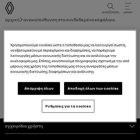
Εγχειρίδιο χρήστη
αναζήτηση
μενού
Ναυσιπλοϊκή γραμμή
Αρχική
Ανακατεύθυνση στο συνδεδεμένο κεφάλαιο
Λίστα κεφαλαίων
Ασφάλεια παιδιών: Απενεργοποίηση,
Χρησιμοποιούμε cookies ώστε η τοποθεσία μας να λειτουργεί σωστά,
να εξατομικεύουμε περιεχόμενο και διαφημίσεις, να παρέχουμε
ενεργοποίηση μετωπικού αερόσακου
λειτουργίες μέσων κοινωνικής δικτύωσης και να αναλύουμε την
συνοδηγού
κυκλοφορία μας. Επίσης, κοινοποιούμε πληροφορίες σχετικά με την από
μέρους σας χρήση της τοποθεσίας μας στους συνεργάτες μέσων
κοινωνικής δικτύωσης, διαφημίσεων και ανάλυσης.
Αποθηκευτικοί χώροι στην καμπίνα
Απόρριψη όλων
Αποδοχή όλων των cookies
Ρυθμίσεις για τα cookies
πίσω στην κορυφή
Υποσέλιδο
εγχειρίδια χρήστη