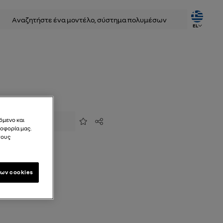
ζήτηση
EL
όμενο και
Προσθήκη στα αγαπημένα
Κοινή χρήση
λοφορία μας.
τους
ων cookies