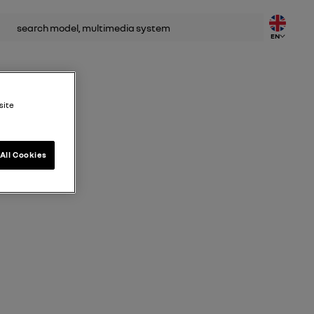
rch
EN
site
All Cookies