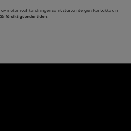
ng av motorn och tändningen samt starta inte igen. Kontakta din
Kör försiktigt under tiden
.