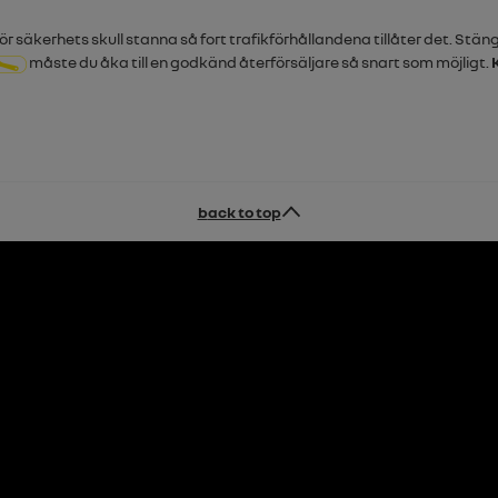
r säkerhets skull stanna så fort trafikförhållandena tillåter det. Stä
måste du åka till en godkänd återförsäljare så snart som möjligt.
back to top