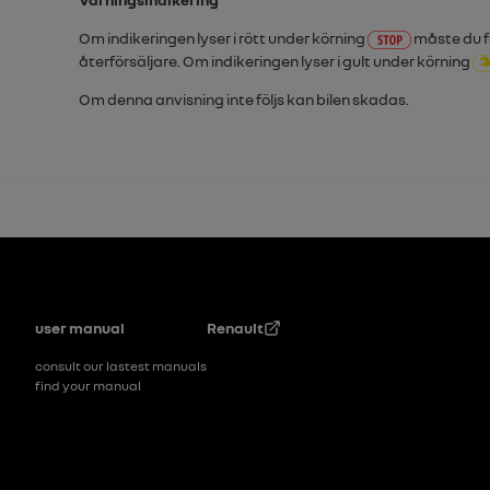
Om indikeringen lyser i rött under körning
måste du fö
återförsäljare. Om indikeringen lyser i gult under körning
Om denna anvisning inte följs kan bilen skadas.
Footer
user manual
Renault
consult our lastest manuals
find your manual