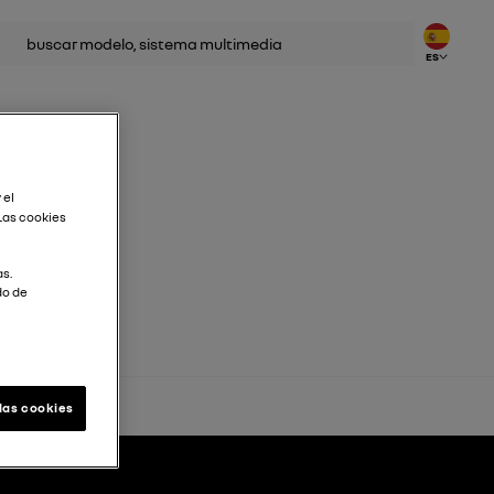
car
ES
 el
Las cookies
as.
do de
las cookies