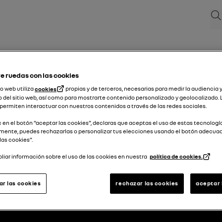
Bus
e ruedas con las cookies
io web utiliza
cookies
propias y de terceros, necesarias para medir la audiencia y
 del sitio web, así como para mostrarte contenido personalizado y geolocalizado. 
permiten interactuar con nuestros contenidos a través de las redes sociales.
ic en el botón “aceptar las cookies”, declaras que aceptas el uso de estas tecnologí
mente, puedes rechazarlas o personalizar tus elecciones usando el botón adecua
las cookies”.
iar información sobre el uso de las cookies en nuestra
política de cookies.
volver al principio
ar las cookies
rechazar las cookies
aceptar 