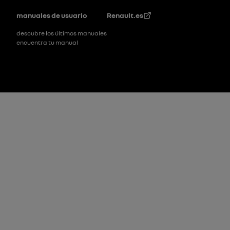
Pie de página
manuales de usuario
Renault.es
descubre los últimos manuales
encuentra tu manual
Pie de página_2