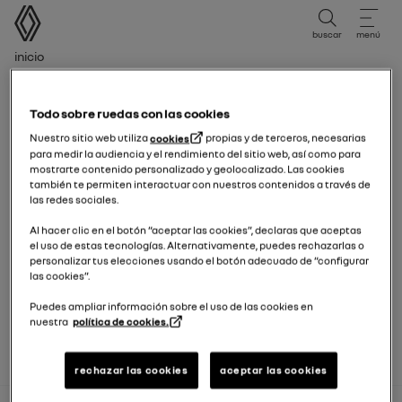
Manual de usuario
buscar
menú
Ruta de navegación
Inicio
Período de edición
Todo sobre ruedas con las cookies
Período de edición
Nuestro sitio web utiliza
cookies
propias y de terceros, necesarias
para medir la audiencia y el rendimiento del sitio web, así como para
Seleccione el período de edición correspondiente a la
mostrarte contenido personalizado y geolocalizado. Las cookies
también te permiten interactuar con nuestros contenidos a través de
fecha de primera matriculación de su vehículo.
las redes sociales.
Al hacer clic en el botón “aceptar las cookies”, declaras que aceptas
12/01/2026
a hoy
el uso de estas tecnologías. Alternativamente, puedes rechazarlas o
personalizar tus elecciones usando el botón adecuado de “configurar
las cookies”.
15/09/2025
a
11/01/2026
Puedes ampliar información sobre el uso de las cookies en
nuestra
política de cookies.
rechazar las cookies
aceptar las cookies