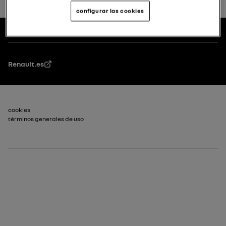
volver al principio
configurar las cookies
Pie de página
manuales de usuario
Renault.es
Pie de página_2
cookies
términos generales de uso