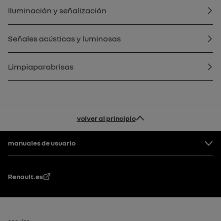
Iluminación y señalización
Señales acústicas y luminosas
Limpiaparabrisas
volver al principio
Pie de página
manuales de usuario
Renault.es