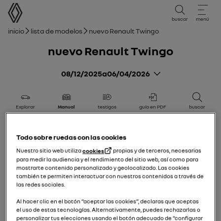
Manual de usuario
buscar
menú
Ruta de navegación
Inicio
Lista de modelos
nuevo Renault Twingo
nuevo Renault Twingo
08/12/2025
a
06/04/2026
Explorar
Manual
testigos
guía en PDF
buscar
Todo sobre ruedas con las cookies
nuevo Renault Twingo
Conozca su vehículo
Nuestro sitio web utiliza
cookies
propias y de terceros, necesarias
para medir la audiencia y el rendimiento del sitio web, así como para
Agregar a favoritos
Compartir
mostrarte contenido personalizado y geolocalizado. Las cookies
también te permiten interactuar con nuestros contenidos a través de
Vehículo eléctrico
las redes sociales.
Al hacer clic en el botón “aceptar las cookies”, declaras que aceptas
el uso de estas tecnologías. Alternativamente, puedes rechazarlas o
Tarjeta
personalizar tus elecciones usando el botón adecuado de “configurar