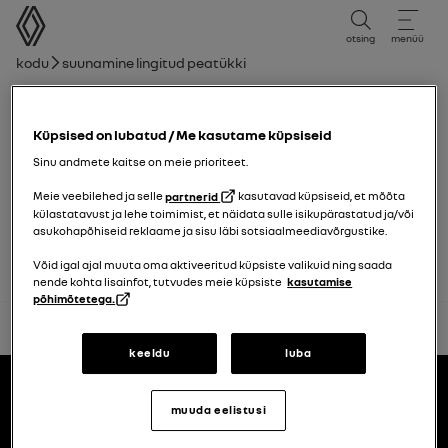
kasutusjuhend
otsing
menüü
Leivakruvi
Kodu
Suunamine lingitud peatükki
Peatükkide loend
Küpsised on lubatud / Me kasutame küpsiseid
Laste turvalisus: kõrvalistuja turvapadja
sisse- ja väljalülitamine
Sinu andmete kaitse on meie prioriteet.
Meie veebilehed ja selle
partnerid
kasutavad küpsiseid, et mõõta
külastatavust ja lehe toimimist, et näidata sulle isikupärastatud ja/või
Salongi panipaigad, sisustus
asukohapõhiseid reklaame ja sisu läbi sotsiaalmeediavõrgustike.
Võid igal ajal muuta oma aktiveeritud küpsiste valikuid ning saada
nende kohta lisainfot, tutvudes meie küpsiste
kasutamise
põhimõtetega.
tagasi üles
keeldu
luba
Jalus
kasutusjuhendid
muuda eelistusi
Renault.ee