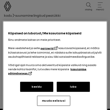
kasutusjuhend
otsing
menüü
Leivakruvi
Kodu
Suunamine lingitud peatükki
Peatükkide loend
Küpsised on lubatud / Me kasutame küpsiseid
Käigukang
Sinu andmete kaitse on meie prioriteet.
Meie veebilehed ja selle
partnerid
kasutavad küpsiseid, et mõõta
Automaatkäigukast, elektrooniline
külastatavust ja lehe toimimist, et näidata sulle isikupärastatud ja/või
asukohapõhiseid reklaame ja sisu läbi sotsiaalmeediavõrgustike.
käigukang
Võid igal ajal muuta oma aktiveeritud küpsiste valikuid ning saada
nende kohta lisainfot, tutvudes meie küpsiste
kasutamise
Automaatkäigukast, manuaalkäigukang
põhimõtetega.
keeldu
luba
muuda eelistusi
tagasi üles