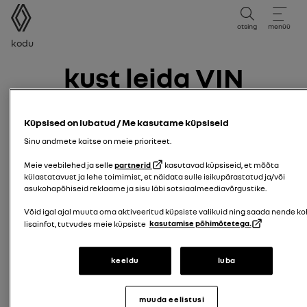
kasutusjuhend
otsing
menüü
Leivakruvi
Kodu
Kust leida VIN
(sõiduki
Küpsised on lubatud / Me kasutame küpsiseid
identifitseerimisnumb
Sinu andmete kaitse on meie prioriteet.
Meie veebilehed ja selle
partnerid
kasutavad küpsiseid, et mõõta
külastatavust ja lehe toimimist, et näidata sulle isikupärastatud ja/või
VIN on ainulaadne 17-kohaline kood (tähed ja numbrid),
asukohapõhiseid reklaame ja sisu läbi sotsiaalmeediavõrgustike.
mis tuvastab teie sõiduki.
Selle leiate oma registreerimistunnistuse väljal
"E"
,
Võid igal ajal muuta oma aktiveeritud küpsiste valikuid ning saada nende k
lisainfot, tutvudes meie küpsiste
kasutamise põhimõtetega.
tavaliselt dokumendi keskosa ülaosast.
Näide:
VF1ABCD1234567890
keeldu
luba
muuda eelistusi