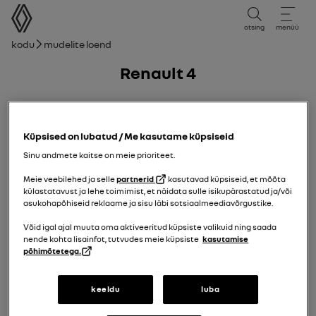
kasutusjuhend
otsing
menüü
Leivakruvi
Kodu
Mudelite loend
Renault 4
15/06/2026
kuni täna
Küpsised on lubatud / Me kasutame küpsiseid
Sinu andmete kaitse on meie prioriteet.
Meie veebilehed ja selle
partnerid
kasutavad küpsiseid, et mõõta
külastatavust ja lehe toimimist, et näidata sulle isikupärastatud ja/või
asukohapõhiseid reklaame ja sisu läbi sotsiaalmeediavõrgustike.
Võid igal ajal muuta oma aktiveeritud küpsiste valikuid ning saada
nende kohta lisainfot, tutvudes meie küpsiste
kasutamise
põhimõtetega.
keeldu
luba