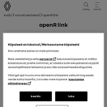
kasutusjuhend
otsing
menüü
Leivakruvi
Kodu
Varustuse loend
openR link
openR link
07/09/2021
kuni
24/04/2025
Küpsised on lubatud / Me kasutame küpsiseid
Sinu andmete kaitse on meie prioriteet.
Käsiraamat
pdf juhis
otsi
Meie veebilehed ja selle
partnerid
kasutavad küpsiseid, et mõõta
Lisada lemmikute hulka
Jaga
külastatavust ja lehe toimimist, et näidata sulle isikupärastatud ja/või
asukohapõhiseid reklaame ja sisu läbi sotsiaalmeediavõrgustike.
Võid igal ajal muuta oma aktiveeritud küpsiste valikuid ning saada
Teie teade
nende kohta lisainfot, tutvudes meie küpsiste
kasutamise
põhimõtetega.
Ettevaatusabinõud kasutamisel
keeldu
luba