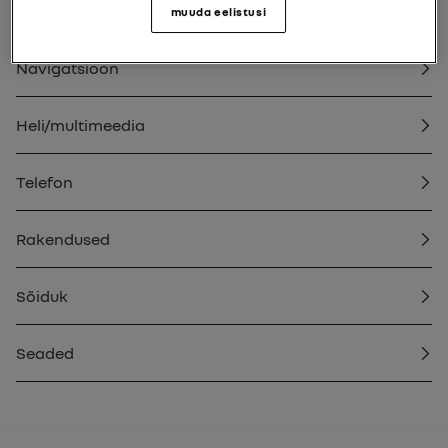
Üldteave
muuda eelistusi
Navigatsioon
Heli/multimeedia
Telefon
Rakendused
Sõiduk
Seaded