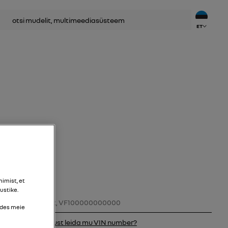
ET
imist, et
ustike.
VIN-kood
udes meie
kust leida mu VIN number?