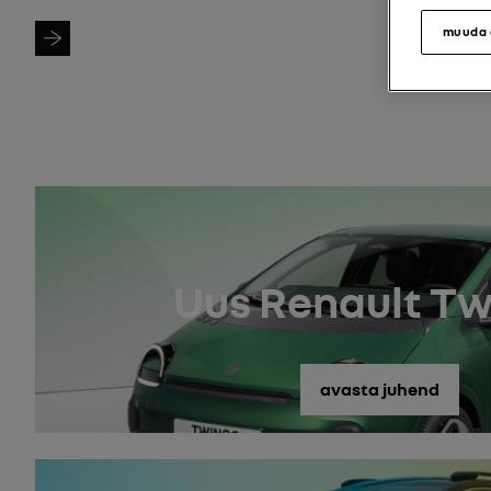
Otsi mudel
muuda 
Uus Renault T
avasta juhend