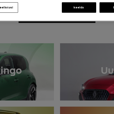
Otsi numbermärk
eelistusi
keeldu
Avastage meie uusimad manuaalid
wingo
Uu