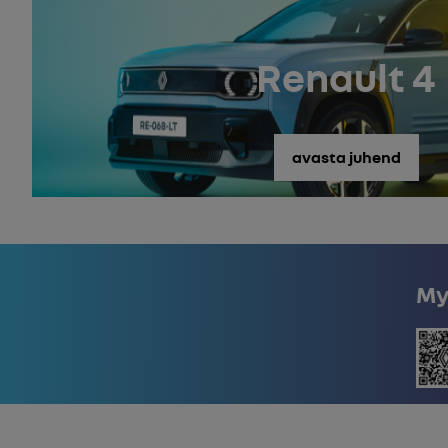
Renault 4
avasta juhend
My