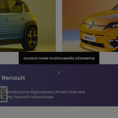
avasta meie multimeedia süsteeme
Sulge
 Renault
Leidke oma digitaalsed juhised otse teie
My Renault rakenduses