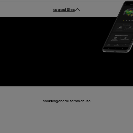
tagasi üles
cookies
general terms of use