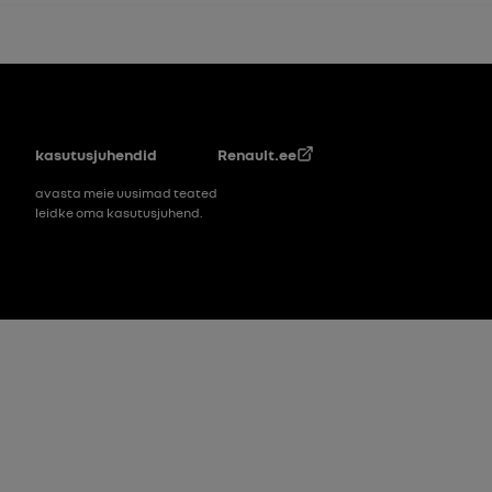
Jalus
kasutusjuhendid
Renault.ee
avasta meie uusimad teated
leidke oma kasutusjuhend.
Footer_2