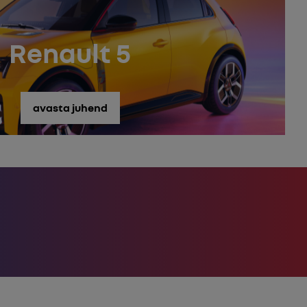
Renault 5
avasta juhend