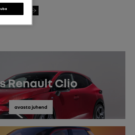
Otsi VIN
luba
s Renault Clio
avasta juhend