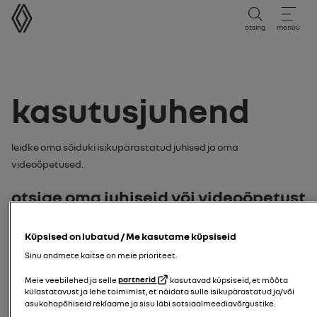
kasutusjuhend
otsing
menüü
kasutusjuhend
Leidke oma sõiduki isikupärastatud juhised ja oma
videoõpetused.
Otsige oma juhiseid või videoõpetust
järgmiselt:
Küpsised on lubatud / Me kasutame küpsiseid
mudel
Sinu andmete kaitse on meie prioriteet.
Meie veebilehed ja selle
partnerid
kasutavad küpsiseid, et mõõta
sisestage oma sõiduki mudel
külastatavust ja lehe toimimist, et näidata sulle isikupärastatud ja/või
asukohapõhiseid reklaame ja sisu läbi sotsiaalmeediavõrgustike.
Otsi mudel
numbrimärk