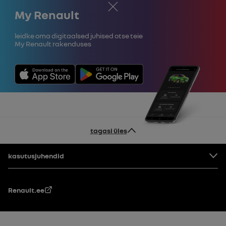
Sulge
My Renault
Leidke oma digitaalsed juhised otse teie
My Renault rakenduses
tagasi üles
Jalus
kasutusjuhendid
Renault.ee