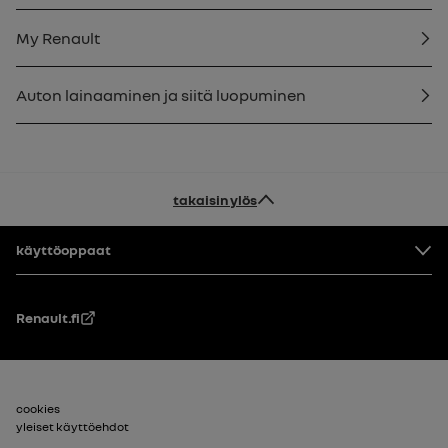
My Renault
Auton lainaaminen ja siitä luopuminen
takaisin ylös
Alatunniste
käyttöoppaat
Renault.fi
Footer_2
cookies
yleiset käyttöehdot