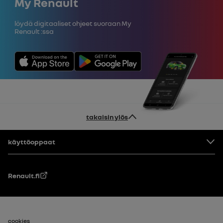
My Renault
Löydä digitaaliset ohjeet suoraan My
Renault :ssa
takaisin ylös
Alatunniste
käyttöoppaat
Renault.fi
cookies