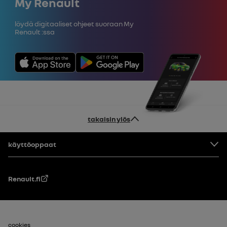
My Renault
Löydä digitaaliset ohjeet suoraan My
Renault :ssa
takaisin ylös
Alatunniste
käyttöoppaat
Renault.fi
cookies