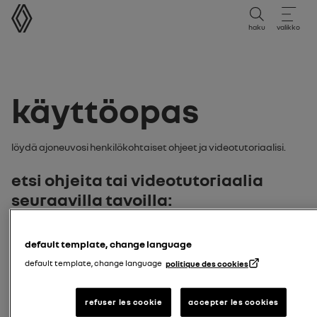
käyttöopas
haku
valikko
käyttöopas
Löydä ajoneuvosi henkilökohtaiset ohjeet ja videotutoriaalisi.
Etsi ohjeita tai videotutoriaalia
seuraavilla tavoilla:
malli
default template, change language
default template, change language
politique des cookies
syötä ajoneuvomalli
Hae malli
rekisterikilpi
refuser les cookie
accepter les cookies