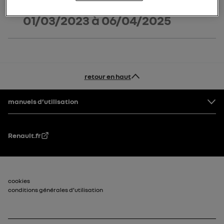
01/03/2023
à
06/04/2025
retour en haut
Pied de page
manuels d’utilisation
Renault.fr
Pied de page_2
cookies
conditions générales d’utilisation