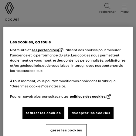
Manuel d'utilisation
rechercher
menu
Fil d'ariane
Accueil
Période d'édition
Période d'édition
Les cookies, ça roule
Notre site et
ses partenaires
utilisent des cookies pour mesurer
Sélectionnez la période d'édition correspondant à la
l'audience et la performance du site. Les cookies nous permettent
également de vous montrer des contenus personnalisés, publicitaires
date de première immatriculation de votre véhicule.
et/ou géolocalisés, et de vous laisser interagir avec nos contenus via
les réseaux sociaux.
12/01/2026
à aujourd'hui
À tout moment, vous pourrez modifier vos choix dans la rubrique
"Gérer mes cookies" de notre site.
Pour en savoir plus, consultez notre
politique des cookies.
15/07/2025
à
11/01/2026
refuser les cookies
accepter les cookies
07/04/2025
à
14/07/2025
gérer les cookies