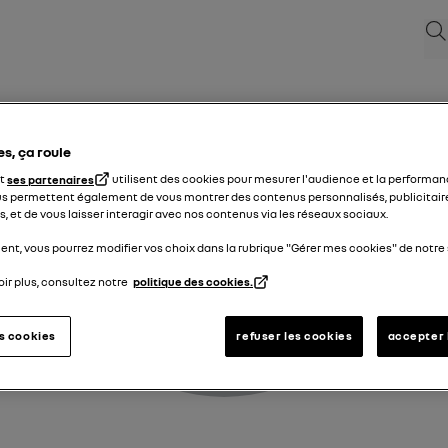
Rec
Felindikering för bromskretsen
es, ça roule
et
ses partenaires
utilisent des cookies pour mesurer l'audience et la performanc
s permettent également de vous montrer des contenus personnalisés, publicitair
, et de vous laisser interagir avec nos contenus via les réseaux sociaux.
nt, vous pourrez modifier vos choix dans la rubrique "Gérer mes cookies" de notre 
ir plus, consultez notre
politique des cookies.
es cookies
refuser les cookies
accepter 