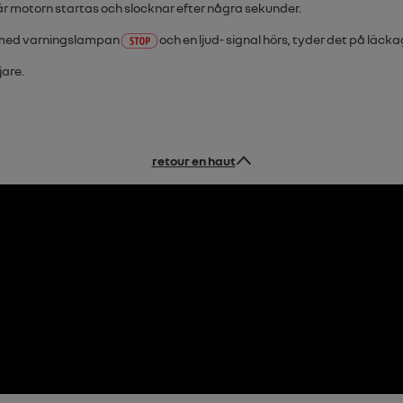
är motorn startas och slocknar efter några sekunder.
 med varningslampan
och en ljud- signal hörs, tyder det på läc
jare.
retour en haut