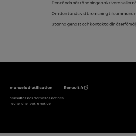
Den tänds när tändningen aktiveras eller n
Om den tänds vid bromsning tillsammans
Stanna genast och kontakta din återförsäl
Pied de page
manuels d’utilisation
Renault.fr
consultez nos dernières notices
rechercher votre notice