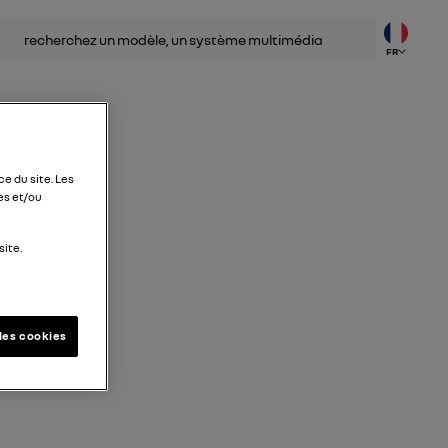
herche
FR
e du site. Les
es et/ou
site.
les cookies