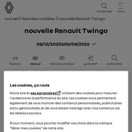
Manuel d'utilisation
rechercher
menu
Fil d'ariane
Accueil
Liste des modèles
nouvelle Renault Twingo
nouvelle Renault Twingo
08/12/2025
à
06/04/2026
Explorer
Manuel
Témoins lumineux
guide PDF
rechercher
nouvelle Renault Twingo
Les cookies, ça roule
Faites connaissance avec votre véhicule
Notre site et
ses partenaires
utilisent des cookies pour mesurer
l'audience et la performance du site. Les cookies nous permettent
également de vous montrer des contenus personnalisés, publicitaires
Ajouter aux favoris
Partager
et/ou géolocalisés, et de vous laisser interagir avec nos contenus via
les réseaux sociaux.
Véhicule électrique
À tout moment, vous pourrez modifier vos choix dans la rubrique
"Gérer mes cookies" de notre site.