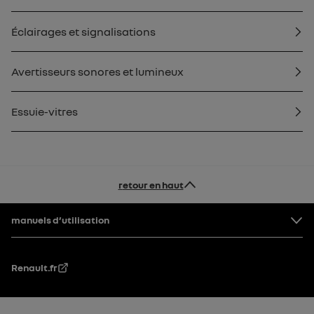
Éclairages et signalisations
Avertisseurs sonores et lumineux
Essuie-vitres
retour en haut
Pied de page
manuels d’utilisation
Renault.fr