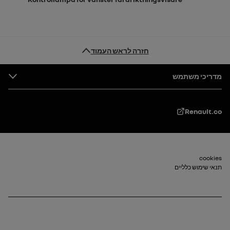
חזרה לראש העמוד
טקסט תחתון
מדריכי משתמש
Renault.co
cookies
טיוטת_2
תנאי שימוש כלליים