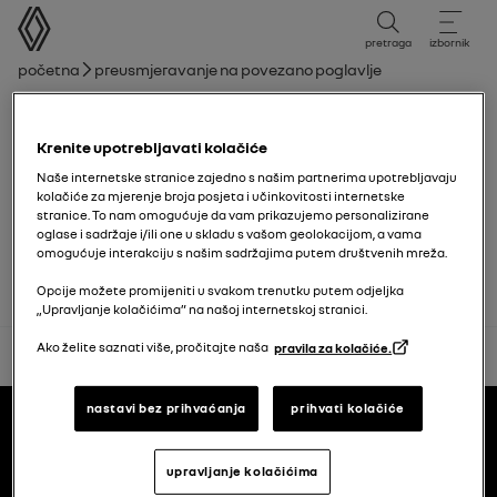
korisnički priručnik
pretraga
izbornik
mrvice
Početna
Preusmjeravanje na povezano poglavlje
Popis poglavlja
Krenite upotrebljavati kolačiće
Upravljanje
Naše internetske stranice zajedno s našim partnerima upotrebljavaju
kolačiće za mjerenje broja posjeta i učinkovitosti internetske
stranice. To nam omogućuje da vam prikazujemo personalizirane
ZVUČNI I SVJETLOSNI UPOZORITELJI
oglase i sadržaje i/ili one u skladu s vašom geolokacijom, a vama
omogućuje interakciju s našim sadržajima putem društvenih mreža.
Opcije možete promijeniti u svakom trenutku putem odjeljka
„Upravljanje kolačićima” na našoj internetskoj stranici.
Ako želite saznati više, pročitajte naša
pravila za kolačiće.
natrag na vrh
Podnožje
nastavi bez prihvaćanja
prihvati kolačiće
korisnički priručnici
upravljanje kolačićima
Renault.hr