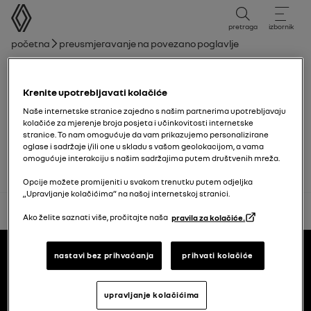
korisnički priručnik
pretraga
izbornik
mrvice
Početna
Preusmjeravanje na povezano poglavlje
Popis poglavlja
Krenite upotrebljavati kolačiće
putno računalo
Naše internetske stranice zajedno s našim partnerima upotrebljavaju
kolačiće za mjerenje broja posjeta i učinkovitosti internetske
Kontrolna svjetla
stranice. To nam omogućuje da vam prikazujemo personalizirane
oglase i sadržaje i/ili one u skladu s vašom geolokacijom, a vama
omogućuje interakciju s našim sadržajima putem društvenih mreža.
Opcije možete promijeniti u svakom trenutku putem odjeljka
„Upravljanje kolačićima” na našoj internetskoj stranici.
natrag na vrh
Ako želite saznati više, pročitajte naša
pravila za kolačiće.
Podnožje
korisnički priručnici
nastavi bez prihvaćanja
prihvati kolačiće
Renault.hr
upravljanje kolačićima