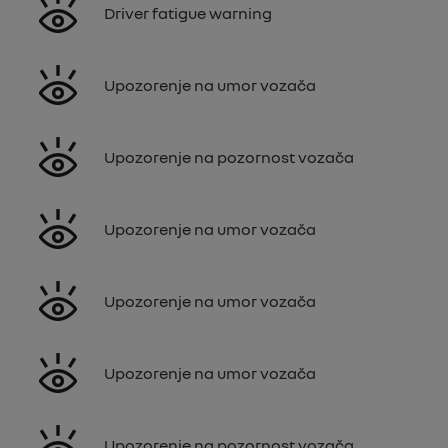
Driver fatigue warning
Upozorenje na umor vozača
Upozorenje na pozornost vozača
Upozorenje na umor vozača
Upozorenje na umor vozača
Upozorenje na umor vozača
Upozorenje na pozornost vozača