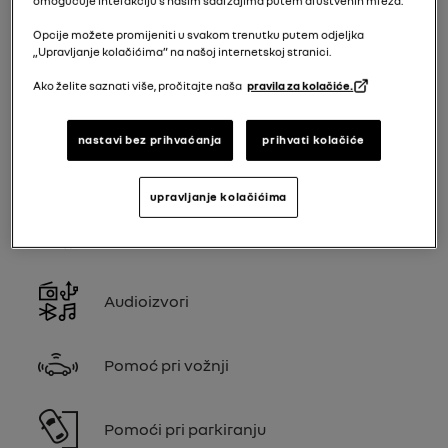
omogućuje interakciju s našim sadržajima putem društvenih mreža.
Korisnička podešavanja
Opcije možete promijeniti u svakom trenutku putem odjeljka
„Upravljanje kolačićima” na našoj internetskoj stranici.
Ako želite saznati više, pročitajte naša
pravila za kolačiće.
Pomoć pri vožnji
nastavi bez prihvaćanja
prihvati kolačiće
Pomoći pri parkiranju
upravljanje kolačićima
Korisnička podešavanja
Audioizvori
Pomoć pri vožnji
Pomoći pri parkiranju