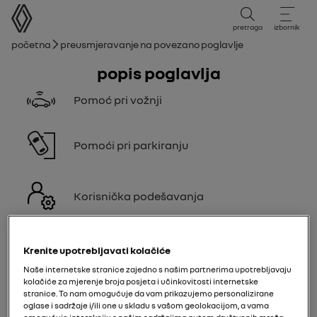
korisnički priručnik
pretraga
izbornik
mrvice
Početna
Preusmjeravanje na povezano poglavlje
Popis poglavlja
Pomoć pri vožnji
Pomoći pri parkiranju
Korisnička podešavanja
Pomoć pri vožnji
Krenite upotrebljavati kolačiće
Naše internetske stranice zajedno s našim partnerima upotrebljavaju
kolačiće za mjerenje broja posjeta i učinkovitosti internetske
Pomoći pri parkiranju
stranice. To nam omogućuje da vam prikazujemo personalizirane
oglase i sadržaje i/ili one u skladu s vašom geolokacijom, a vama