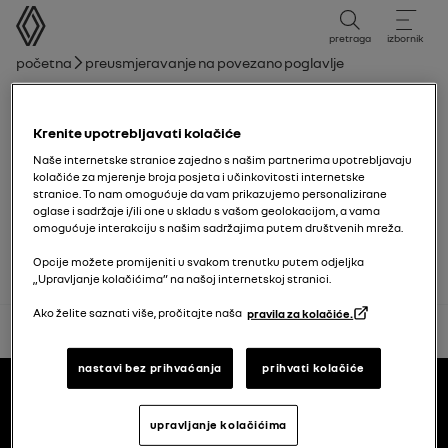
korisnički priručnik
pretraga
izbornik
mrvice
Početna
Preusmjeravanje na povezano poglavlje
Popis poglavlja
Krenite upotrebljavati kolačiće
Upozorenje za gubitak tlaka u gumama
Naše internetske stranice zajedno s našim partnerima upotrebljavaju
kolačiće za mjerenje broja posjeta i učinkovitosti internetske
stranice. To nam omogućuje da vam prikazujemo personalizirane
oglase i sadržaje i/ili one u skladu s vašom geolokacijom, a vama
Gume
omogućuje interakciju s našim sadržajima putem društvenih mreža.
Opcije možete promijeniti u svakom trenutku putem odjeljka
„Upravljanje kolačićima” na našoj internetskoj stranici.
Ako želite saznati više, pročitajte naša
pravila za kolačiće.
natrag na vrh
Podnožje
nastavi bez prihvaćanja
prihvati kolačiće
korisnički priručnici
upravljanje kolačićima