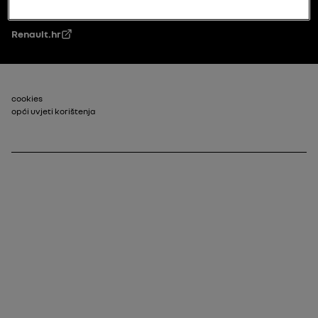
Renault.hr
Footer_2
cookies
opći uvjeti korištenja