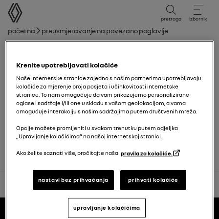
korisnički priručnik
pretraga
izbornik
mrvice
Početna
Preusmjeravanje na povezano poglavlje
Popis poglavlja
Krenite upotrebljavati kolačiće
Kartica
Naše internetske stranice zajedno s našim partnerima upotrebljavaju
kolačiće za mjerenje broja posjeta i učinkovitosti internetske
stranice. To nam omogućuje da vam prikazujemo personalizirane
Digitalni ključ
oglase i sadržaje i/ili one u skladu s vašom geolokacijom, a vama
omogućuje interakciju s našim sadržajima putem društvenih mreža.
Vrata i otvarajući dijelovi
Opcije možete promijeniti u svakom trenutku putem odjeljka
„Upravljanje kolačićima” na našoj internetskoj stranici.
Ako želite saznati više, pročitajte naša
pravila za kolačiće.
nastavi bez prihvaćanja
prihvati kolačiće
natrag na vrh
Podnožje
upravljanje kolačićima
korisnički priručnici