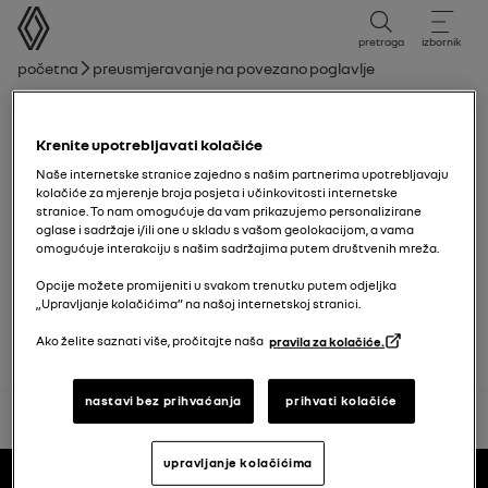
korisnički priručnik
pretraga
izbornik
mrvice
Početna
Preusmjeravanje na povezano poglavlje
Popis poglavlja
Krenite upotrebljavati kolačiće
Pristup motoru, razine
Naše internetske stranice zajedno s našim partnerima upotrebljavaju
kolačiće za mjerenje broja posjeta i učinkovitosti internetske
stranice. To nam omogućuje da vam prikazujemo personalizirane
Akumulator:
oglase i sadržaje i/ili one u skladu s vašom geolokacijom, a vama
omogućuje interakciju s našim sadržajima putem društvenih mreža.
Opcije možete promijeniti u svakom trenutku putem odjeljka
otklanjanje kvara
„Upravljanje kolačićima” na našoj internetskoj stranici.
Ako želite saznati više, pročitajte naša
pravila za kolačiće.
nastavi bez prihvaćanja
prihvati kolačiće
natrag na vrh
Podnožje
upravljanje kolačićima
korisnički priručnici