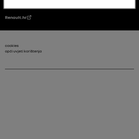
Renault.hr
Footer_2
cookies
opći uvjeti korištenja