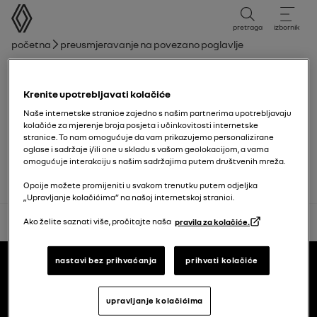
korisnički priručnik
pretraga
izbornik
mrvice
Početna
Preusmjeravanje na povezano poglavlje
Popis poglavlja
Krenite upotrebljavati kolačiće
Brisač stakla
Naše internetske stranice zajedno s našim partnerima upotrebljavaju
kolačiće za mjerenje broja posjeta i učinkovitosti internetske
stranice. To nam omogućuje da vam prikazujemo personalizirane
Metlice brisača: zamjena
oglase i sadržaje i/ili one u skladu s vašom geolokacijom, a vama
omogućuje interakciju s našim sadržajima putem društvenih mreža.
Opcije možete promijeniti u svakom trenutku putem odjeljka
„Upravljanje kolačićima” na našoj internetskoj stranici.
natrag na vrh
Ako želite saznati više, pročitajte naša
pravila za kolačiće.
Podnožje
korisnički priručnici
nastavi bez prihvaćanja
prihvati kolačiće
upravljanje kolačićima
Renault.hr